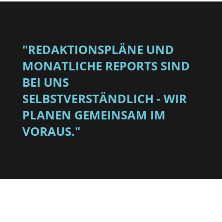
"REDAKTIONSPLÄNE UND
MONATLICHE REPORTS SIND
BEI UNS
SELBSTVERSTÄNDLICH - WIR
PLANEN GEMEINSAM IM
VORAUS."